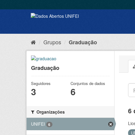
Grupos
Graduação
Graduação
Seguidores
Conjuntos de dados
3
6
6 
Organizações
Lic
UNIFEI
6
U