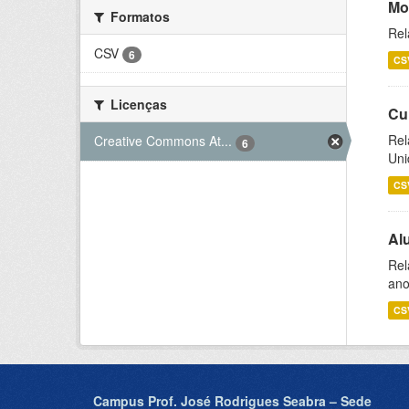
Mo
Formatos
Rel
CSV
6
CS
Licenças
Cu
Rel
Creative Commons At...
6
Uni
CS
Al
Rel
ano
CS
Campus Prof. José Rodrigues Seabra – Sede