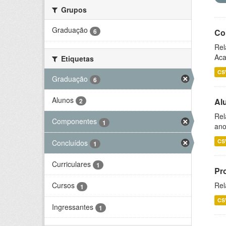
Grupos
Graduação
6
Co
Rel
Aca
Etiquetas
CS
Graduação
6
Alunos
Al
2
Rel
Componentes
1
ano
CS
Concluídos
1
Curriculares
1
Pr
Rel
Cursos
1
CS
Ingressantes
1