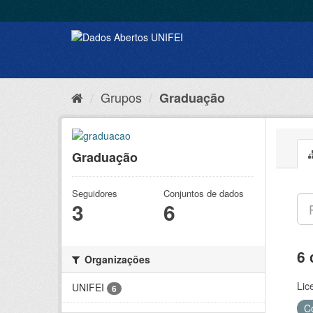
Grupos
Graduação
Graduação
Seguidores
Conjuntos de dados
3
6
6 
Organizações
Lic
UNIFEI
6
C