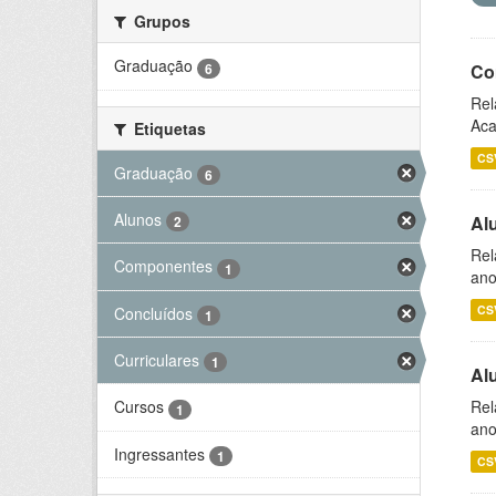
Grupos
Graduação
6
Co
Rel
Aca
Etiquetas
CS
Graduação
6
Alunos
Al
2
Rel
Componentes
1
ano
CS
Concluídos
1
Curriculares
1
Al
Rel
Cursos
1
ano
Ingressantes
1
CS