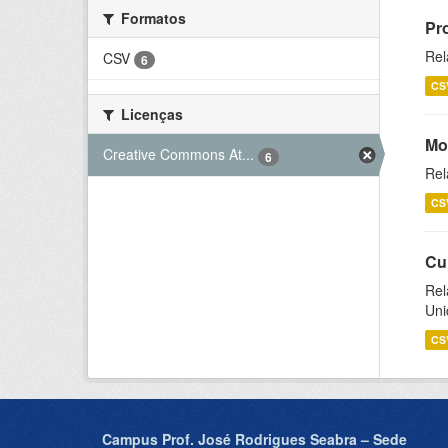
Formatos
Pr
Rel
CSV
6
CS
Licenças
Mo
Creative Commons At...
6
Rel
CS
Cu
Rel
Uni
CS
Campus Prof. José Rodrigues Seabra – Sede