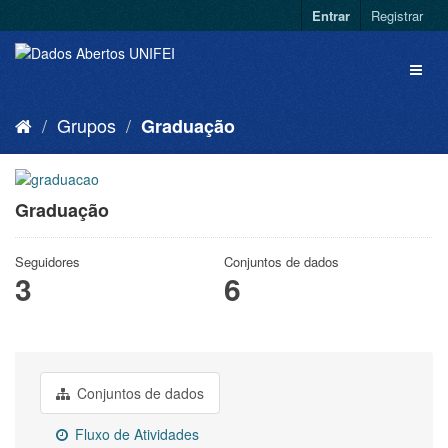
Entrar
Registrar
Grupos
Graduação
Graduação
Seguidores
Conjuntos de dados
3
6
Conjuntos de dados
Fluxo de Atividades