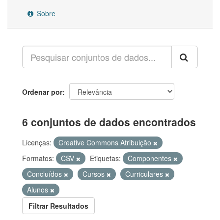
Sobre
Ordenar por
6 conjuntos de dados encontrados
Licenças:
Creative Commons Atribuição
Formatos:
CSV
Etiquetas:
Componentes
Concluídos
Cursos
Curriculares
Alunos
Filtrar Resultados