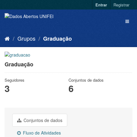
Entrar
Registrar
Grupos
Graduação
Graduação
Seguidores
Conjuntos de dados
3
6
Conjuntos de dados
Fluxo de Atividades