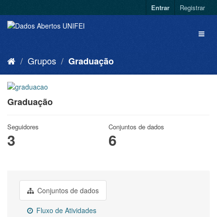
Entrar
Registrar
Grupos
Graduação
Graduação
Seguidores
Conjuntos de dados
3
6
Conjuntos de dados
Fluxo de Atividades