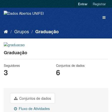
Entrar
Registrar
Grupos
Graduação
Graduação
Seguidores
Conjuntos de dados
3
6
Conjuntos de dados
Fluxo de Atividades