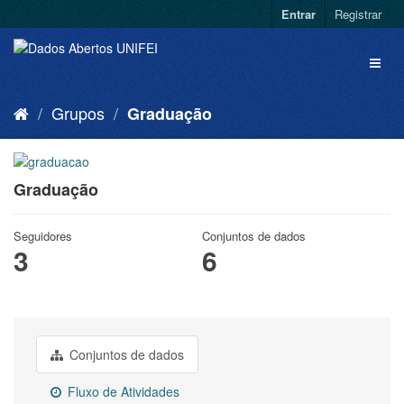
Entrar
Registrar
Grupos
Graduação
Graduação
Seguidores
Conjuntos de dados
3
6
Conjuntos de dados
Fluxo de Atividades