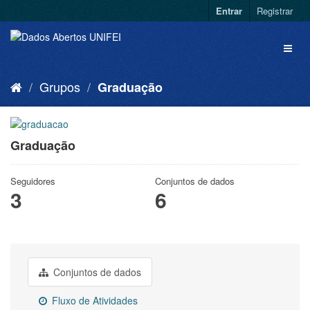
Entrar
Registrar
Grupos
Graduação
Graduação
Seguidores
Conjuntos de dados
3
6
Conjuntos de dados
Fluxo de Atividades