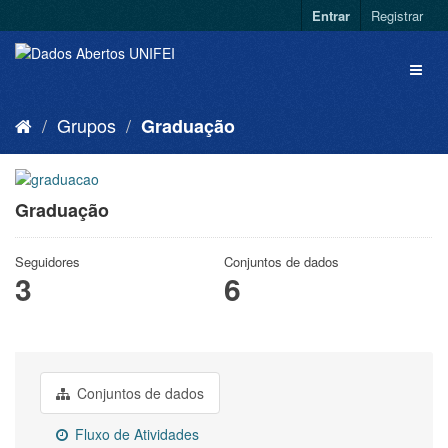
Entrar
Registrar
Grupos
Graduação
Graduação
Seguidores
Conjuntos de dados
3
6
Conjuntos de dados
Fluxo de Atividades