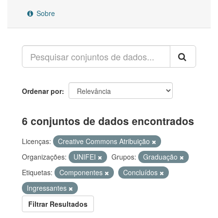
Sobre
Ordenar por
6 conjuntos de dados encontrados
Licenças:
Creative Commons Atribuição
Organizações:
UNIFEI
Grupos:
Graduação
Etiquetas:
Componentes
Concluídos
Ingressantes
Filtrar Resultados