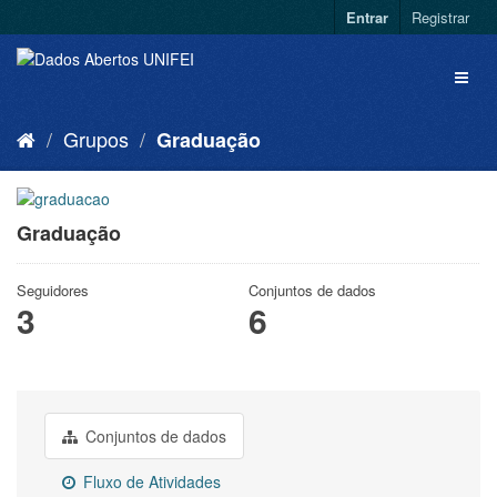
Entrar
Registrar
Grupos
Graduação
Graduação
Seguidores
Conjuntos de dados
3
6
Conjuntos de dados
Fluxo de Atividades