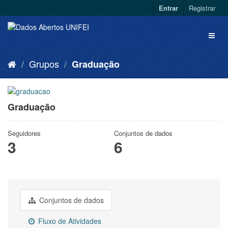
Entrar
Registrar
Grupos
Graduação
Graduação
Seguidores
Conjuntos de dados
3
6
Conjuntos de dados
Fluxo de Atividades