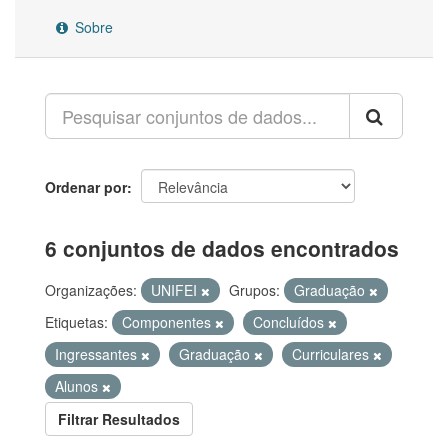
Sobre
Ordenar por
6 conjuntos de dados encontrados
Organizações:
UNIFEI
Grupos:
Graduação
Etiquetas:
Componentes
Concluídos
Ingressantes
Graduação
Curriculares
Alunos
Filtrar Resultados