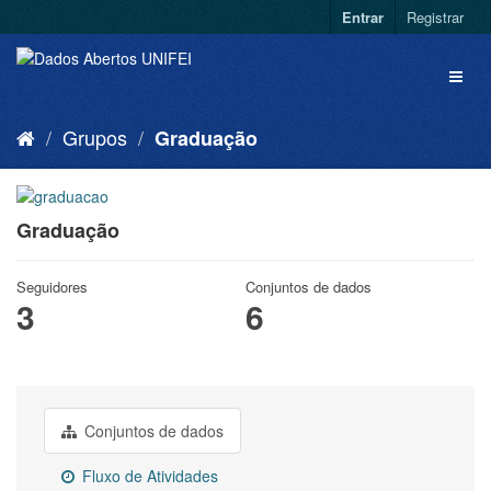
Entrar
Registrar
Grupos
Graduação
Graduação
Seguidores
Conjuntos de dados
3
6
Conjuntos de dados
Fluxo de Atividades