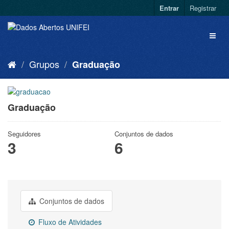
Entrar
Registrar
Grupos
Graduação
Graduação
Seguidores
Conjuntos de dados
3
6
Conjuntos de dados
Fluxo de Atividades