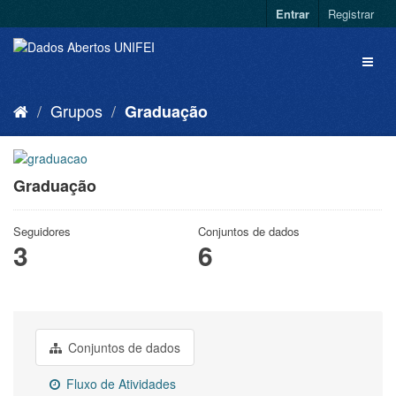
Entrar
Registrar
Grupos
Graduação
Graduação
Seguidores
Conjuntos de dados
3
6
Conjuntos de dados
Fluxo de Atividades