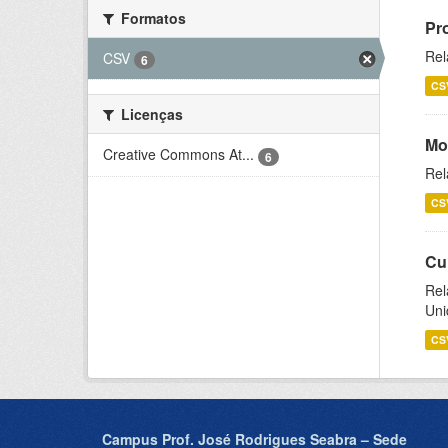
Formatos
Pr
Rel
CSV
6
CS
Licenças
Mo
Creative Commons At...
6
Rel
CS
Cu
Rel
Uni
CS
Campus Prof. José Rodrigues Seabra – Sede