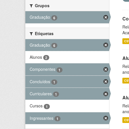
Grupos
Graduação
6
Co
Rel
Aca
Etiquetas
CS
Graduação
6
Alunos
Al
2
Rel
Componentes
1
ano
CS
Concluídos
1
Curriculares
1
Al
Rel
Cursos
1
ano
Ingressantes
1
CS