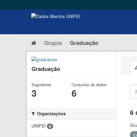
Grupos
Graduação
Graduação
Seguidores
Conjuntos de dados
3
6
6 
Organizações
Gru
UNIFEI
6
C