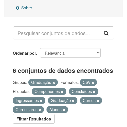
Sobre
Ordenar por
6 conjuntos de dados encontrados
Grupos:
Graduação
Formatos:
CSV
Etiquetas:
Componentes
Concluídos
Ingressantes
Graduação
Cursos
Curriculares
Alunos
Filtrar Resultados