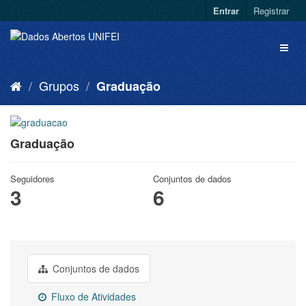
Entrar
Registrar
Grupos
Graduação
Graduação
Seguidores
Conjuntos de dados
3
6
Conjuntos de dados
Fluxo de Atividades