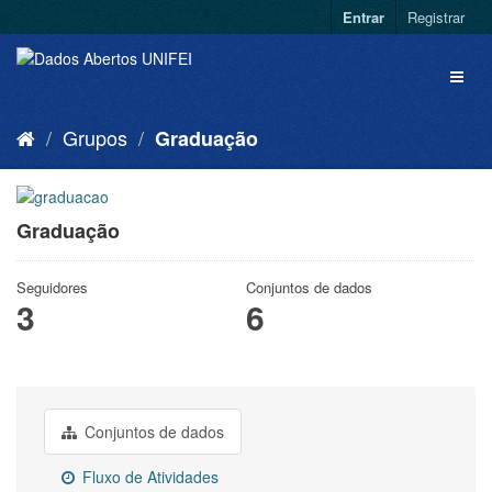
Entrar
Registrar
Grupos
Graduação
Graduação
Seguidores
Conjuntos de dados
3
6
Conjuntos de dados
Fluxo de Atividades