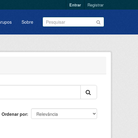
Entrar
Registrar
rupos
Sobre
Ordenar por