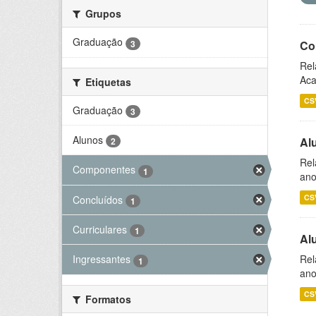
Grupos
Graduação
3
Co
Rel
Aca
Etiquetas
CS
Graduação
3
Alunos
Al
2
Rel
Componentes
1
ano
CS
Concluídos
1
Curriculares
1
Al
Rel
Ingressantes
1
ano
CS
Formatos