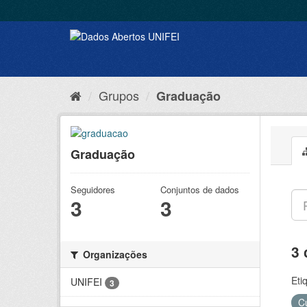
Grupos
Graduação
Graduação
Seguidores
Conjuntos de dados
3
3
3 
Organizações
Eti
UNIFEI
3
C