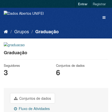
Entrar
Registrar
Grupos
Graduação
Graduação
Seguidores
Conjuntos de dados
3
6
Conjuntos de dados
Fluxo de Atividades