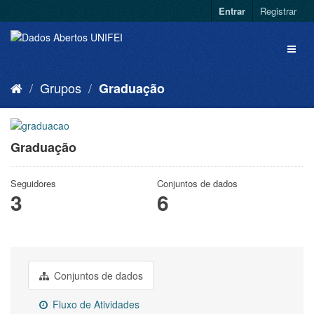
Entrar
Registrar
Grupos
Graduação
Graduação
Seguidores
Conjuntos de dados
3
6
Conjuntos de dados
Fluxo de Atividades