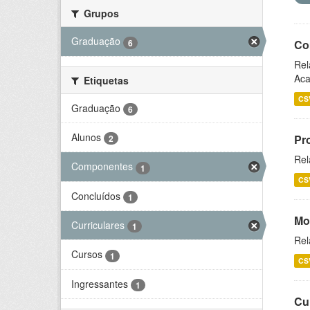
Grupos
Graduação
6
Co
Rel
Aca
Etiquetas
CS
Graduação
6
Alunos
Pr
2
Rel
Componentes
1
CS
Concluídos
1
Mo
Curriculares
1
Rel
Cursos
1
CS
Ingressantes
1
Cu