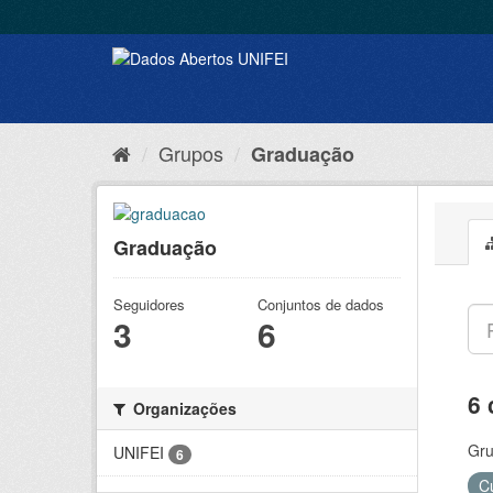
Grupos
Graduação
Graduação
Seguidores
Conjuntos de dados
3
6
6 
Organizações
Gru
UNIFEI
6
C