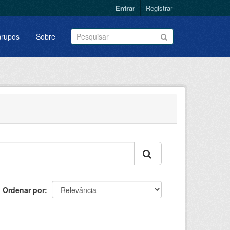
Entrar
Registrar
rupos
Sobre
Ordenar por