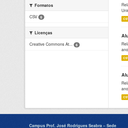
Rel
Formatos
Uni
CSV
6
CS
Licenças
Al
Rel
Creative Commons At...
6
ano
CS
Al
Rel
ano
CS
Campus Prof. José Rodrigues Seabra – Sede