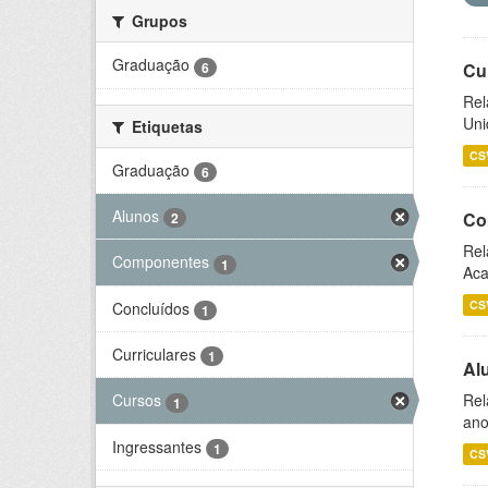
Grupos
Graduação
6
Cu
Rel
Uni
Etiquetas
CS
Graduação
6
Alunos
Co
2
Rel
Componentes
1
Aca
CS
Concluídos
1
Curriculares
1
Al
Rel
Cursos
1
ano
Ingressantes
1
CS