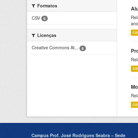
Formatos
Al
Rel
CSV
6
ano
CS
Licenças
Creative Commons At...
6
Pr
Rel
CS
Mo
Rel
CS
Campus Prof. José Rodrigues Seabra – Sede