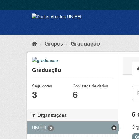
Grupos
Graduação
Graduação
Seguidores
Conjuntos de dados
3
6
6 
Organizações
Org
UNIFEI
6
C