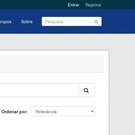
Entrar
Registrar
rupos
Sobre
Ordenar por