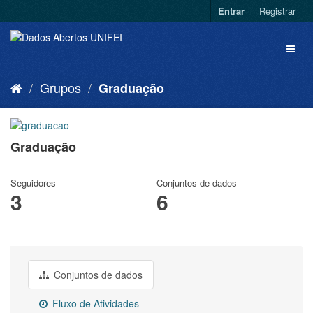
Entrar
Registrar
Grupos
Graduação
Graduação
Seguidores
Conjuntos de dados
3
6
Conjuntos de dados
Fluxo de Atividades