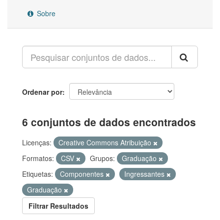
Sobre
Ordenar por
6 conjuntos de dados encontrados
Licenças:
Creative Commons Atribuição
Formatos:
CSV
Grupos:
Graduação
Etiquetas:
Componentes
Ingressantes
Graduação
Filtrar Resultados