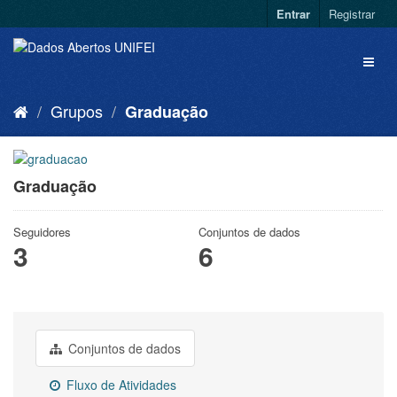
Entrar
Registrar
Grupos
Graduação
Graduação
Seguidores
Conjuntos de dados
3
6
Conjuntos de dados
Fluxo de Atividades