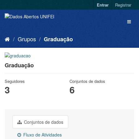
Entrar
Registrar
Grupos
Graduação
Graduação
Seguidores
Conjuntos de dados
3
6
Conjuntos de dados
Fluxo de Atividades