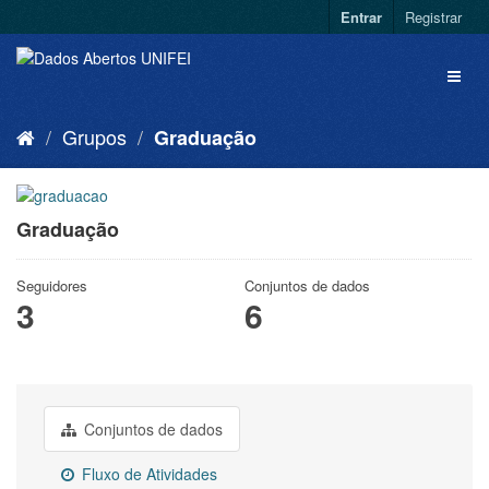
Entrar
Registrar
Grupos
Graduação
Graduação
Seguidores
Conjuntos de dados
3
6
Conjuntos de dados
Fluxo de Atividades