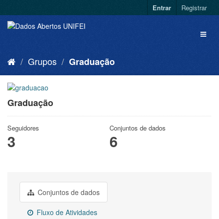
Entrar
Registrar
Grupos
Graduação
Graduação
Seguidores
Conjuntos de dados
3
6
Conjuntos de dados
Fluxo de Atividades