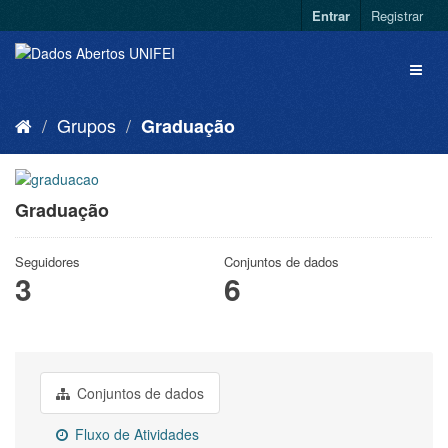
Entrar
Registrar
Grupos
Graduação
Graduação
Seguidores
Conjuntos de dados
3
6
Conjuntos de dados
Fluxo de Atividades