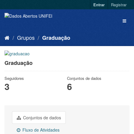
Entrar
Registrar
Grupos
Graduação
Graduação
Seguidores
Conjuntos de dados
3
6
Conjuntos de dados
Fluxo de Atividades