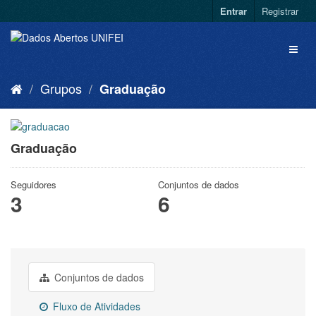
Entrar
Registrar
Grupos
Graduação
Graduação
Seguidores
Conjuntos de dados
3
6
Conjuntos de dados
Fluxo de Atividades