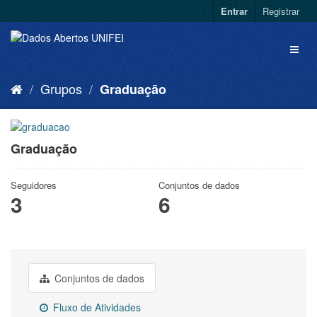
Entrar
Registrar
Grupos
Graduação
Graduação
Seguidores
Conjuntos de dados
3
6
Conjuntos de dados
Fluxo de Atividades