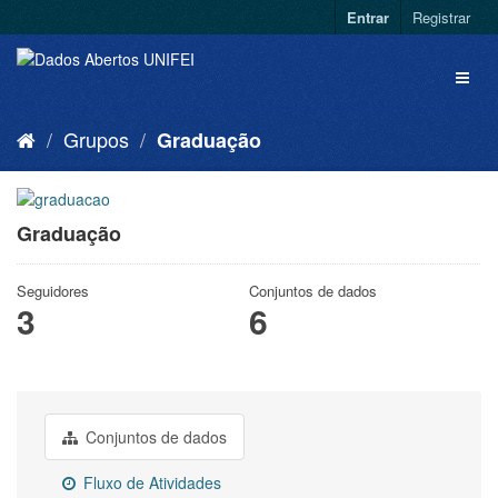
Entrar
Registrar
Grupos
Graduação
Graduação
Seguidores
Conjuntos de dados
3
6
Conjuntos de dados
Fluxo de Atividades