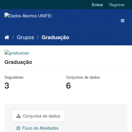
Entrar
Registrar
Grupos
Graduação
Graduação
Seguidores
Conjuntos de dados
3
6
Conjuntos de dados
Fluxo de Atividades