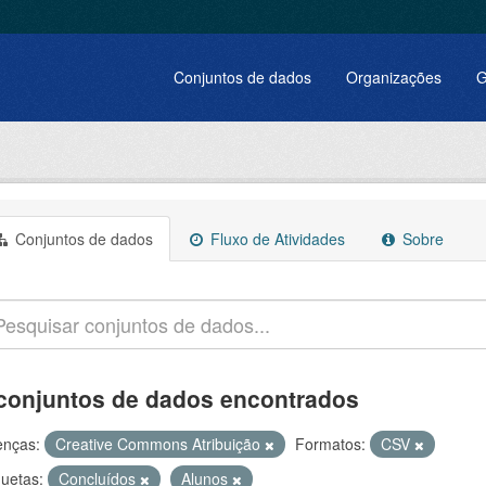
Conjuntos de dados
Organizações
G
Conjuntos de dados
Fluxo de Atividades
Sobre
conjuntos de dados encontrados
enças:
Creative Commons Atribuição
Formatos:
CSV
quetas:
Concluídos
Alunos