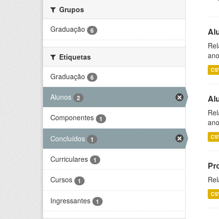
Grupos
Graduação
6
Al
Rel
ano
Etiquetas
CS
Graduação
6
Alunos
Al
2
Rel
Componentes
1
ano
CS
Concluídos
1
Curriculares
1
Pr
Rel
Cursos
1
CS
Ingressantes
1