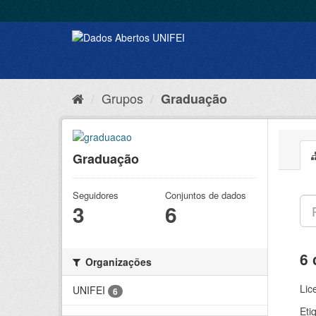
Grupos
Graduação
Graduação
Seguidores
Conjuntos de dados
3
6
6 
Organizações
Lic
UNIFEI
6
Eti