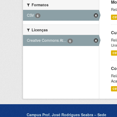
Mo
Formatos
Rel
CSV
6
CS
Licenças
Cu
Rel
Creative Commons At...
6
Uni
CS
Co
Rel
Aca
CS
Campus Prof. José Rodrigues Seabra – Sede