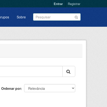
Entrar
Registrar
rupos
Sobre
Ordenar por