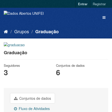
Entrar
Registrar
Grupos
Graduação
Graduação
Seguidores
Conjuntos de dados
3
6
Conjuntos de dados
Fluxo de Atividades