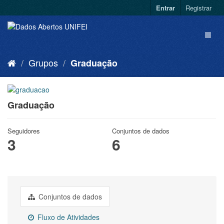
Entrar
Registrar
Grupos
Graduação
Graduação
Seguidores
Conjuntos de dados
3
6
Conjuntos de dados
Fluxo de Atividades