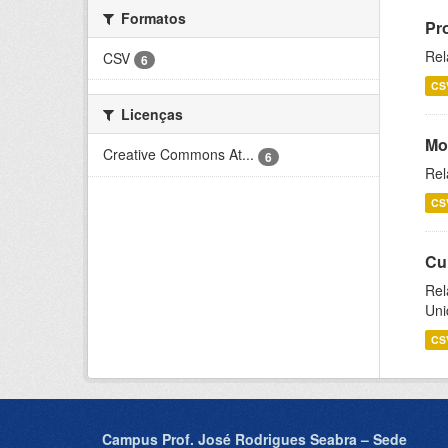
Formatos
Pr
Rel
CSV
6
CS
Licenças
Mo
Creative Commons At...
6
Rel
CS
Cu
Rel
Uni
CS
Campus Prof. José Rodrigues Seabra – Sede