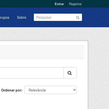
Entrar
Registrar
rupos
Sobre
Ordenar por