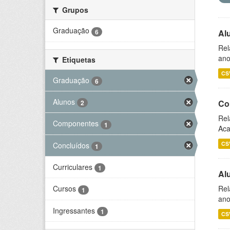
Grupos
Graduação
6
Al
Rel
ano
Etiquetas
CS
Graduação
6
Alunos
Co
2
Rel
Componentes
1
Aca
CS
Concluídos
1
Curriculares
1
Al
Rel
Cursos
1
ano
Ingressantes
1
CS