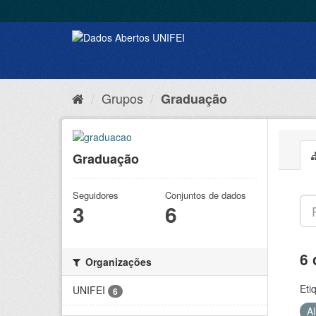
Grupos
Graduação
Graduação
Seguidores
Conjuntos de dados
3
6
6 
Organizações
Eti
UNIFEI
6
A