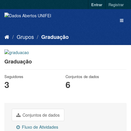
Entrar
Registrar
Grupos
Graduação
Graduação
Seguidores
Conjuntos de dados
3
6
Conjuntos de dados
Fluxo de Atividades