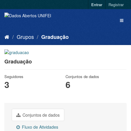
Entrar
Registrar
Grupos
Graduação
Graduação
Seguidores
Conjuntos de dados
3
6
Conjuntos de dados
Fluxo de Atividades