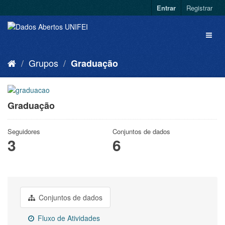
Entrar
Registrar
Grupos
Graduação
Graduação
Seguidores
Conjuntos de dados
3
6
Conjuntos de dados
Fluxo de Atividades