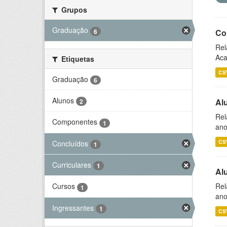
Grupos
Graduação
6
Co
Rel
Aca
Etiquetas
CS
Graduação
6
Alunos
Al
2
Rel
Componentes
1
ano
CS
Concluídos
1
Curriculares
1
Al
Rel
Cursos
1
ano
Ingressantes
1
CS