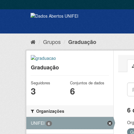
Grupos
Graduação
Graduação
Seguidores
Conjuntos de dados
3
6
6 
Organizações
Org
UNIFEI
6
G