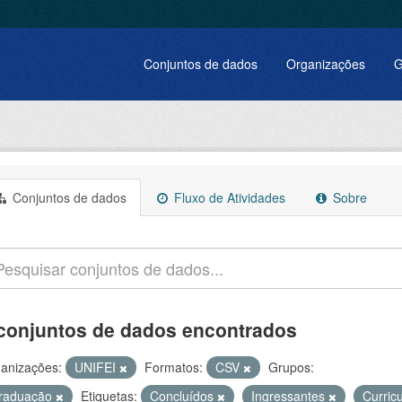
Conjuntos de dados
Organizações
G
Conjuntos de dados
Fluxo de Atividades
Sobre
conjuntos de dados encontrados
anizações:
UNIFEI
Formatos:
CSV
Grupos:
raduação
Etiquetas:
Concluídos
Ingressantes
Curric