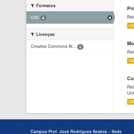
Formatos
Pr
Rel
CSV
6
CS
Licenças
Mo
Creative Commons At...
6
Rel
CS
Cu
Rel
Uni
CS
Campus Prof. José Rodrigues Seabra – Sede