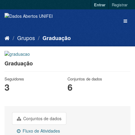
Entrar
Registrar
Grupos
Graduação
Graduação
Seguidores
Conjuntos de dados
3
6
Conjuntos de dados
Fluxo de Atividades