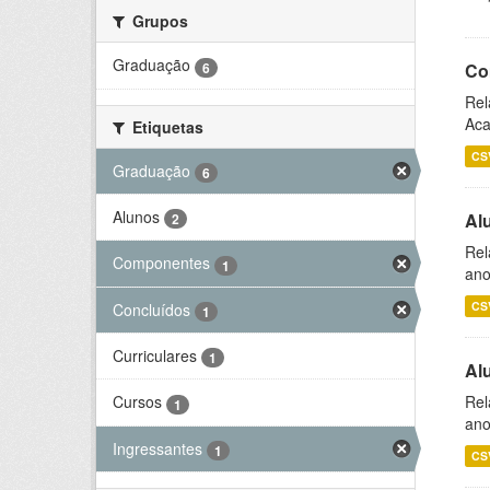
Grupos
Graduação
6
Co
Rel
Aca
Etiquetas
CS
Graduação
6
Alunos
Al
2
Rel
Componentes
1
ano
CS
Concluídos
1
Curriculares
1
Al
Rel
Cursos
1
ano
Ingressantes
1
CS