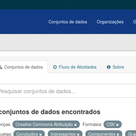
Conjuntos de dados
Organizações
G
Conjuntos de dados
Fluxo de Atividades
Sobre
conjuntos de dados encontrados
enças:
Creative Commons Atribuição
Formatos:
CSV
quetas:
Concluídos
Ingressantes
Componentes
Gra