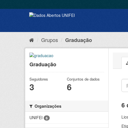
Grupos
Graduação
Graduação
Seguidores
Conjuntos de dados
3
6
6 
Organizações
Lic
UNIFEI
6
Eti