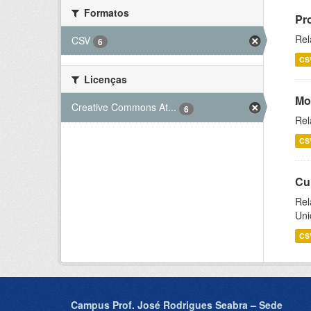
Formatos
Pr
Rel
CSV
6
CS
Licenças
Mo
Creative Commons At...
6
Rel
CS
Cu
Rel
Uni
CS
Campus Prof. José Rodrigues Seabra – Sede