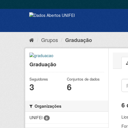
Grupos
Graduação
Graduação
Seguidores
Conjuntos de dados
3
6
6 
Organizações
Lic
UNIFEI
6
For