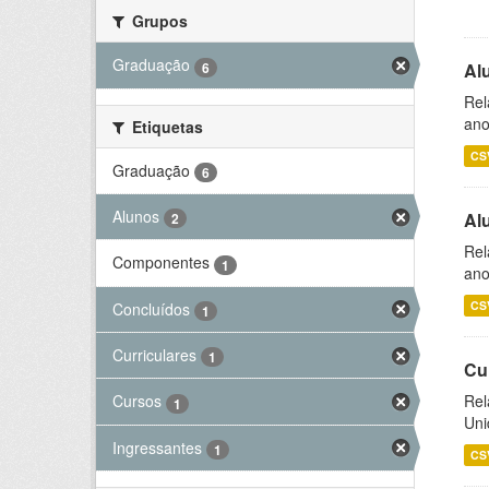
Grupos
Graduação
6
Al
Rel
ano
Etiquetas
CS
Graduação
6
Alunos
Al
2
Rel
Componentes
1
ano
CS
Concluídos
1
Curriculares
1
Cu
Rel
Cursos
1
Uni
Ingressantes
1
CS