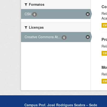
Formatos
Co
Rel
CSV
6
Aca
CS
Licenças
Creative Commons At...
6
Pr
Rel
CS
Mo
Rel
CS
Campus Prof. José Rodrigues Seabra – Sede