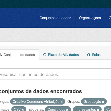
Conjuntos de dados
Organizações
G
Conjuntos de dados
Fluxo de Atividades
Sobre
conjuntos de dados encontrados
enças:
Creative Commons Atribuição
Grupos:
Graduação
matos:
CSV
Etiquetas:
Concluídos
Ingressantes
Cu