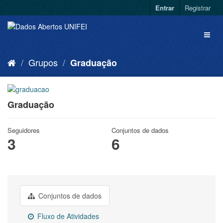
Entrar
Registrar
Grupos
Graduação
Graduação
Seguidores
Conjuntos de dados
3
6
Conjuntos de dados
Fluxo de Atividades