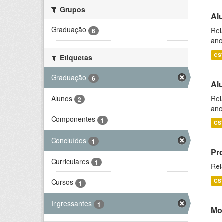
Grupos
Al
Graduação
Rel
6
ano
CS
Etiquetas
Graduação
6
Al
Alunos
Rel
2
ano
Componentes
1
CS
Concluídos
1
Pr
Curriculares
1
Rel
CS
Cursos
1
Ingressantes
1
Mo