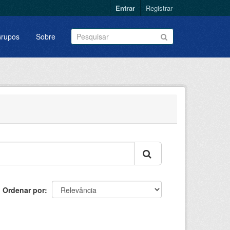
Entrar
Registrar
rupos
Sobre
Ordenar por