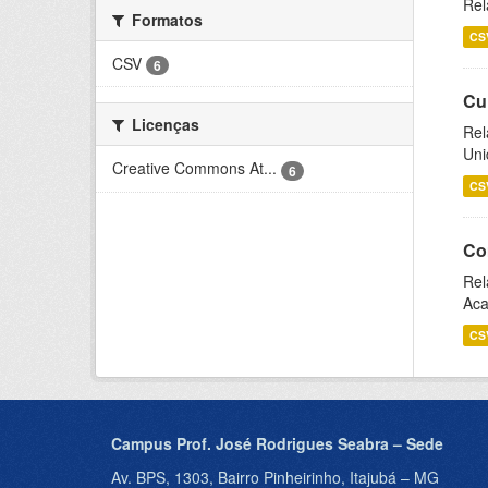
Rel
Formatos
CS
CSV
6
Cu
Licenças
Rel
Uni
Creative Commons At...
6
CS
Co
Rel
Aca
CS
Campus Prof. José Rodrigues Seabra – Sede
Av. BPS, 1303, Bairro Pinheirinho, Itajubá – MG