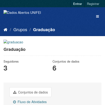
Entrar
Registrar
Grupos
Graduação
Graduação
Seguidores
Conjuntos de dados
3
6
Conjuntos de dados
Fluxo de Atividades