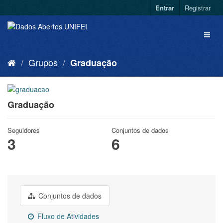
Entrar
Registrar
Grupos
Graduação
Graduação
Seguidores
Conjuntos de dados
3
6
Conjuntos de dados
Fluxo de Atividades