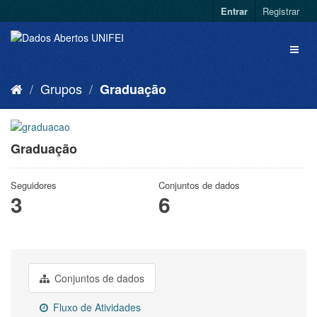
Entrar
Registrar
Grupos
Graduação
Graduação
Seguidores
Conjuntos de dados
3
6
Conjuntos de dados
Fluxo de Atividades