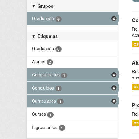
Grupos
Graduação
6
Co
Rel
Aca
Etiquetas
CS
Graduação
6
Alunos
Al
2
Rel
Componentes
1
ano
CS
Concluídos
1
Curriculares
1
Pr
Rel
Cursos
1
CS
Ingressantes
1