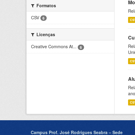
Mo
Formatos
Rel
CSV
6
CS
Licenças
Cu
Rel
Creative Commons At...
6
Uni
CS
Al
Rel
ano
CS
Campus Prof. José Rodrigues Seabra – Sede