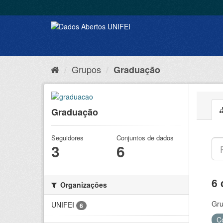
Grupos
Graduação
Graduação
Seguidores
Conjuntos de dados
3
6
6 
Organizações
Gru
UNIFEI
6
C