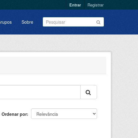
Entrar
Registrar
rupos
Sobre
Ordenar por